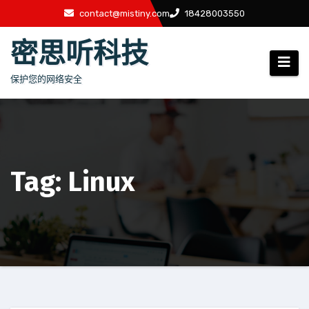
跳
contact@mistiny.com
18428003550
至
密思听科技
内
容
保护您的网络安全
Tag: Linux