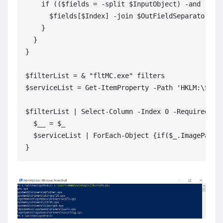
    if (($fields = -split $InputObject) -and ($Req
      $fields[$Index] -join $OutFieldSeparator

    }

  }

}

$filterList = & "fltMC.exe" filters

$serviceList = Get-ItemProperty -Path 'HKLM:\SYSTE
$filterList | Select-Column -Index 0 -RequiredCoun
  $__ = $_

  $serviceList | ForEach-Object {if($_.ImagePath -
}