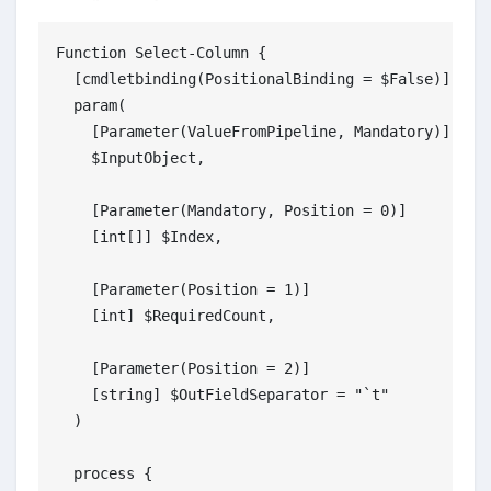
Function Select-Column {

  [cmdletbinding(PositionalBinding = $False)]

  param(

    [Parameter(ValueFromPipeline, Mandatory)]

    $InputObject,

    [Parameter(Mandatory, Position = 0)]

    [int[]] $Index,

    [Parameter(Position = 1)]

    [int] $RequiredCount,

    [Parameter(Position = 2)]

    [string] $OutFieldSeparator = "`t"

  )

  process {
