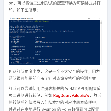
on，可以将该二进制形式的配置转换为可读格式并打
印，如下图所示：
但从红队角度出发，这是一个不太安全的操作，因为
蓝队很可能提前准备了针对该命令执行的检测方案。
红队可以尝试使用注册表相关的 WIN32 API 对配置值
项二进制进行转储，例如
RegQueryValueExW
，然后
将转储后的值项写入红队本地的对应注册表值项中，
并通过在本地运行 Sysmon 的 -c 参数得到可读配置