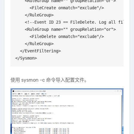
    <RuleGroup name="" groupRelation="or">

      <FileCreate onmatch="exclude"/>

    </RuleGroup>

    <!--Event ID 23 == FileDelete. Log all files b
    <RuleGroup name="" groupRelation="or">

      <FileDelete onmatch="exclude"/>

    </RuleGroup>

  </EventFiltering>

</Sysmon>
使用 sysmon -c 命令导入配置文件。