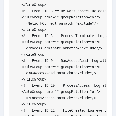
    </RuleGroup>

    <!-- Event ID 3 == NetworkConnect Detected. Lo
    <RuleGroup name="" groupRelation="or">

      <NetworkConnect onmatch="exclude"/>

    </RuleGroup>

    <!-- Event ID 5 == ProcessTerminate. Log all p
    <RuleGroup name="" groupRelation="or">

      <ProcessTerminate onmatch="exclude"/>

    </RuleGroup>

    <!-- Event ID 9 == RawAccessRead. Log all raw 
    <RuleGroup name="" groupRelation="or">

      <RawAccessRead onmatch="exclude"/>

    </RuleGroup>

    <!-- Event ID 10 == ProcessAccess. Log all ope
    <RuleGroup name="" groupRelation="or">

      <ProcessAccess onmatch="exclude"/>

    </RuleGroup>

    <!-- Event ID 11 == FileCreate. Log every file