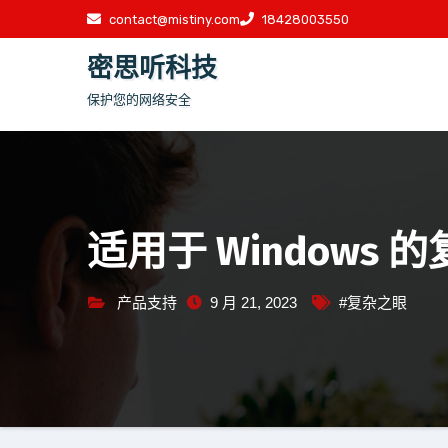
跳
contact@mistiny.com
18428003550
至
密思听科技
内
容
保护您的网络安全
适用于 Windows
产品支持
9 月 21, 2023
#复杂之眼